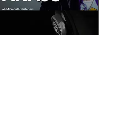
Produções
iGroove